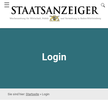
☰
Login
Startseite
»
Login