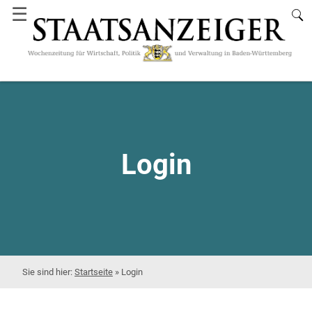
☰
Login
Startseite
»
Login