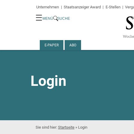
Unternehmen
Staatsanzeiger Award
E-Stellen
Verg
☰
MENÜ
SUCHE
E-PAPER
ABO
Login
Startseite
»
Login