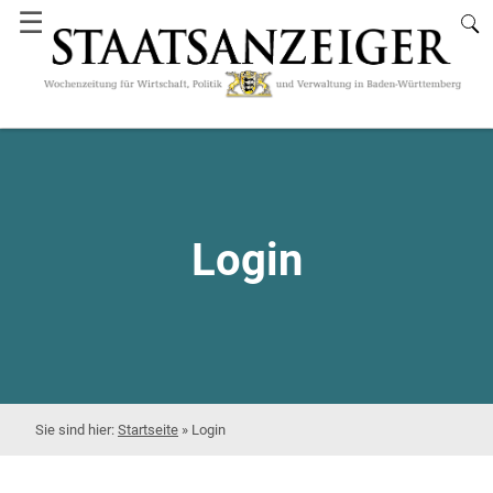
☰
Login
Startseite
»
Login