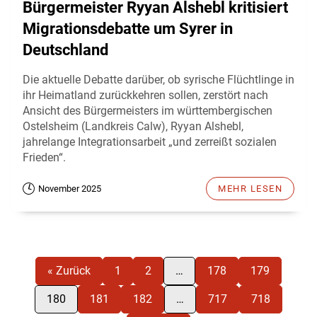
Bürgermeister Ryyan Alshebl kritisiert
Migrationsdebatte um Syrer in
Deutschland
Die aktuelle Debatte darüber, ob syrische Flüchtlinge in
ihr Heimatland zurückkehren sollen, zerstört nach
Ansicht des Bürgermeisters im württembergischen
Ostelsheim (Landkreis Calw), Ryyan Alshebl,
jahrelange Integrationsarbeit „und zerreißt sozialen
Frieden“.
November 2025
MEHR LESEN
« Zurück
1
2
…
178
179
180
181
182
…
717
718