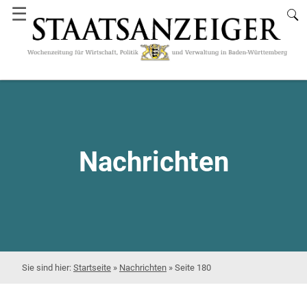
☰
Nachrichten
Startseite
»
Nachrichten
»
Seite 180