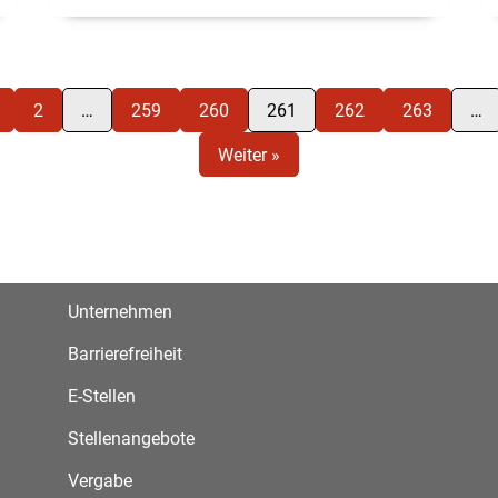
2
…
259
260
261
262
263
…
Weiter »
Unternehmen
Barrierefreiheit
E-Stellen
Stellenangebote
Vergabe