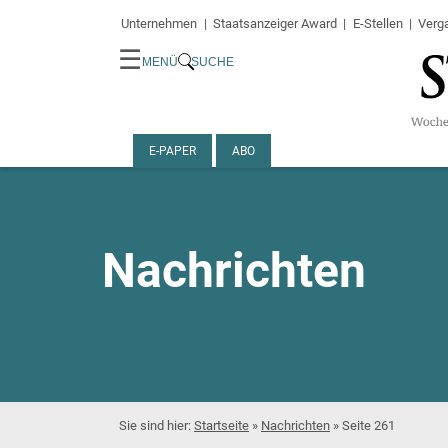
Unternehmen
Staatsanzeiger Award
E-Stellen
Verg
☰
MENÜ
SUCHE
E-PAPER
ABO
Nachrichten
Startseite
»
Nachrichten
»
Seite 261