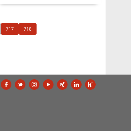
717
718