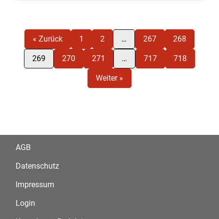
« Zurück
1
2
…
267
268
269
270
271
…
717
718
Weiter »
AGB
Datenschutz
Impressum
Login