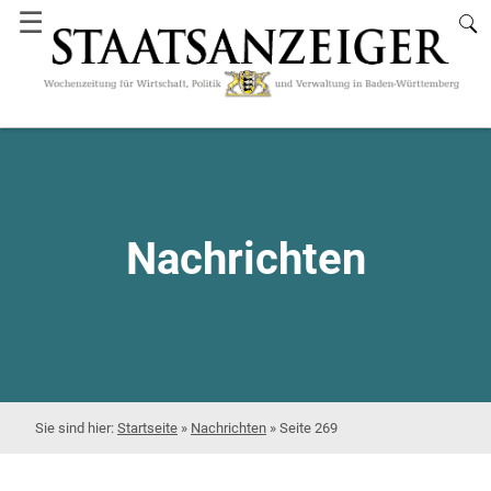
☰
Nachrichten
Startseite
»
Nachrichten
»
Seite 269