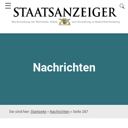
☰
Nachrichten
Startseite
»
Nachrichten
»
Seite 287