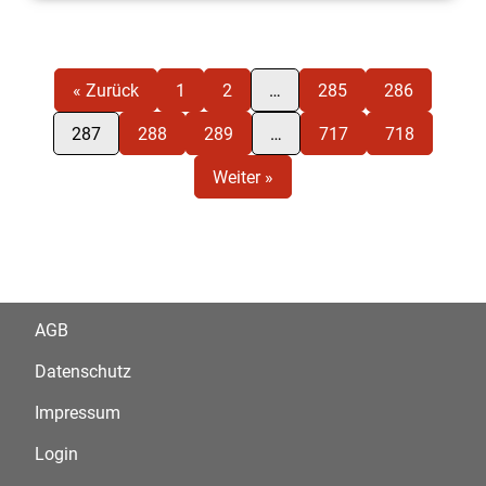
« Zurück
1
2
…
285
286
287
288
289
…
717
718
Weiter »
AGB
Datenschutz
Impressum
Login