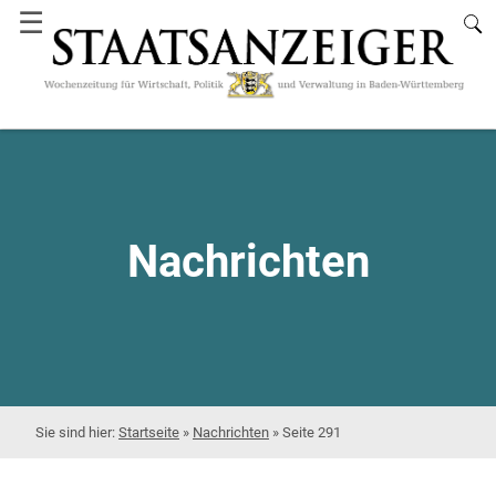
☰
Nachrichten
Startseite
»
Nachrichten
»
Seite 291