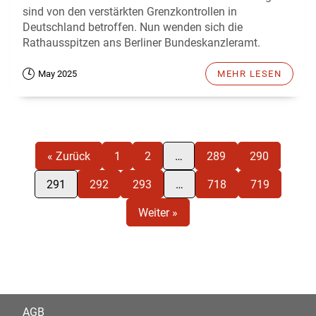
sind von den verstärkten Grenzkontrollen in
Deutschland betroffen. Nun wenden sich die
Rathausspitzen ans Berliner Bundeskanzleramt.
May 2025
MEHR LESEN
« Zurück
1
2
…
289
290
291
292
293
…
718
719
Weiter »
AGB