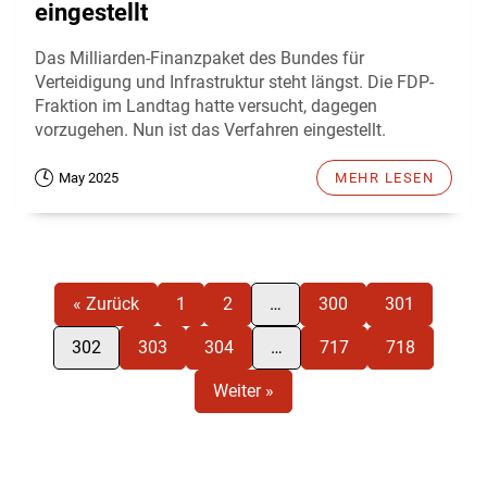
eingestellt
Das Milliarden-Finanzpaket des Bundes für
Verteidigung und Infrastruktur steht längst. Die FDP-
Fraktion im Landtag hatte versucht, dagegen
vorzugehen. Nun ist das Verfahren eingestellt.
May 2025
MEHR LESEN
« Zurück
1
2
…
300
301
302
303
304
…
717
718
Weiter »