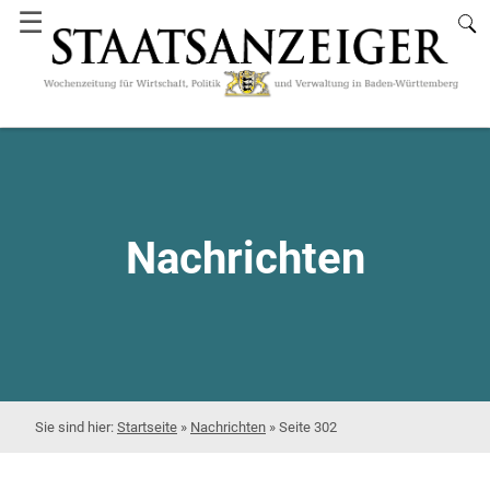
☰
Nachrichten
Startseite
»
Nachrichten
»
Seite 302