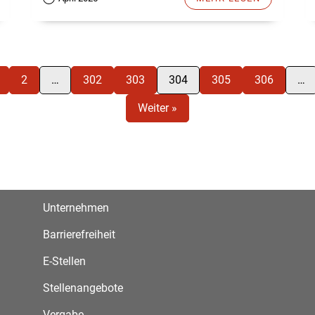
2
…
302
303
304
305
306
…
Weiter »
Unternehmen
Barrierefreiheit
E-Stellen
Stellenangebote
Vergabe