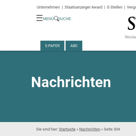
Unternehmen
Staatsanzeiger Award
E-Stellen
Verg
☰
MENÜ
SUCHE
E-PAPER
ABO
Nachrichten
Startseite
»
Nachrichten
»
Seite 304