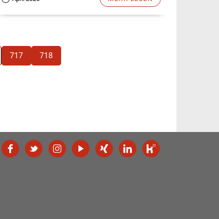
717
718