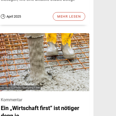
April 2025
MEHR LESEN
dpa/SZ Photo/Wolfgang Filser
Kommentar
Ein „Wirtschaft first“ ist nötiger
denn je