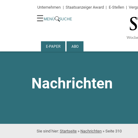
Unternehmen
Staatsanzeiger Award
E-Stellen
Verg
☰
MENÜ
SUCHE
E-PAPER
ABO
Nachrichten
Startseite
»
Nachrichten
»
Seite 310