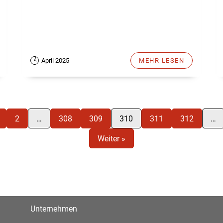
April 2025
MEHR LESEN
2
…
308
309
310
311
312
…
Weiter »
Unternehmen