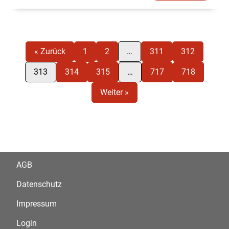
« Zurück
1
2
…
311
312
313
314
315
…
717
718
Weiter »
AGB
Datenschutz
Impressum
Login