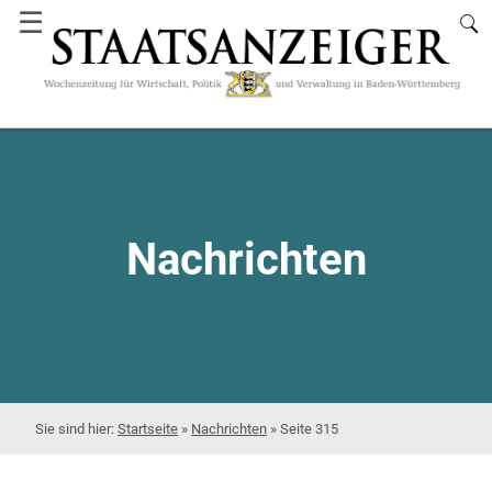
☰
Nachrichten
Startseite
»
Nachrichten
»
Seite 315