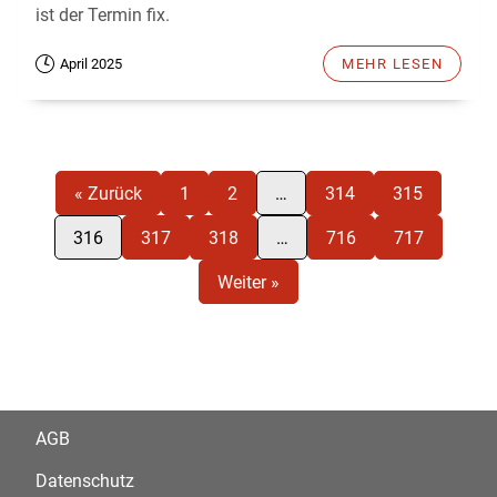
ist der Termin fix.
April 2025
MEHR LESEN
« Zurück
1
2
…
314
315
316
317
318
…
716
717
Weiter »
AGB
Datenschutz