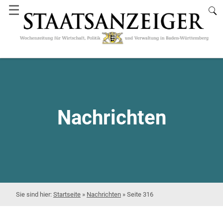
☰
Nachrichten
Startseite
»
Nachrichten
»
Seite 316