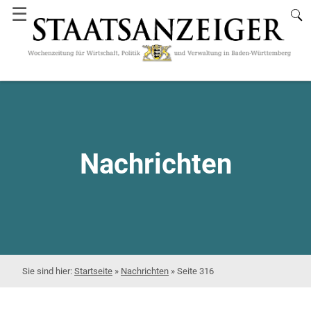
☰
Nachrichten
Startseite
»
Nachrichten
»
Seite 316