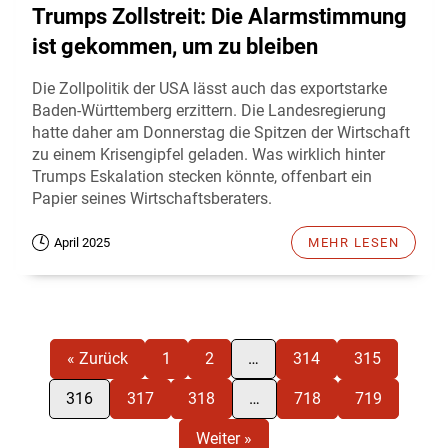
Trumps Zollstreit: Die Alarmstimmung
ist gekommen, um zu bleiben
Die Zollpolitik der USA lässt auch das exportstarke
Baden-Württemberg erzittern. Die Landesregierung
hatte daher am Donnerstag die Spitzen der Wirtschaft
zu einem Krisengipfel geladen. Was wirklich hinter
Trumps Eskalation stecken könnte, offenbart ein
Papier seines Wirtschaftsberaters.
April 2025
MEHR LESEN
« Zurück
1
2
…
314
315
316
317
318
…
718
719
Weiter »