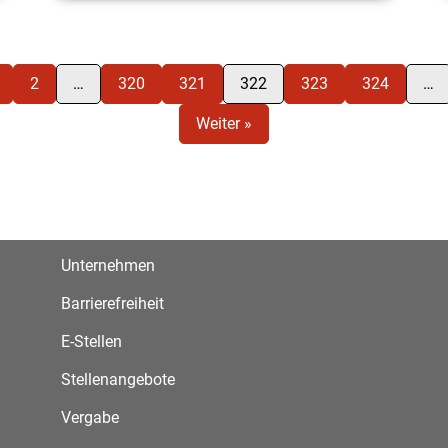
2
…
320
321
322
323
324
…
Weiter »
Unternehmen
Barrierefreiheit
E-Stellen
Stellenangebote
Vergabe