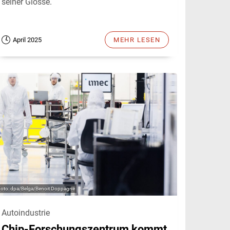
seiner Glosse.
April 2025
MEHR LESEN
dpa/Belga/Benoit Doppagne
Autoindustrie
Chip-Forschungszentrum kommt