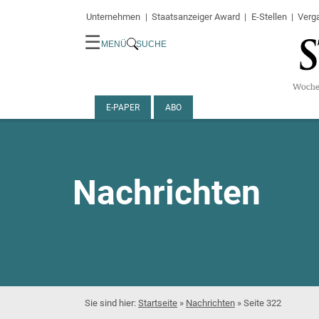
Unternehmen
Staatsanzeiger Award
E-Stellen
Verg
☰
MENÜ
SUCHE
E-PAPER
ABO
Nachrichten
Startseite
»
Nachrichten
»
Seite 322