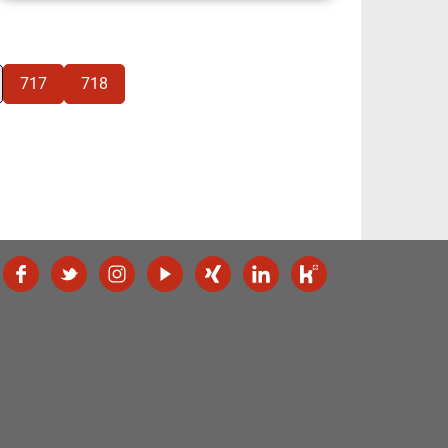
717
718