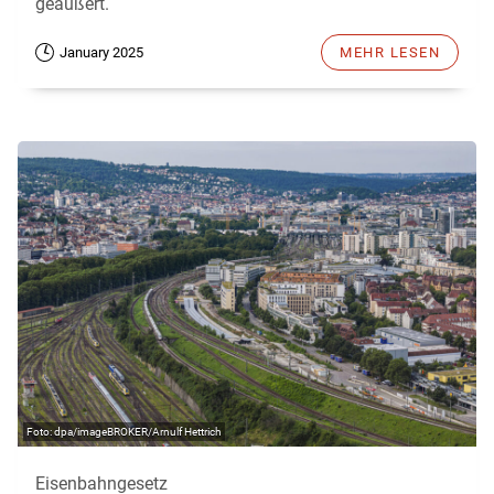
geäußert.
January 2025
MEHR LESEN
dpa/imageBROKER/Arnulf Hettrich
Eisenbahngesetz