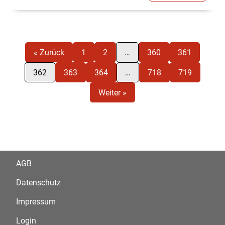
« Zurück
1
2
…
360
361
362
363
364
…
718
719
Weiter »
AGB
Datenschutz
Impressum
Login