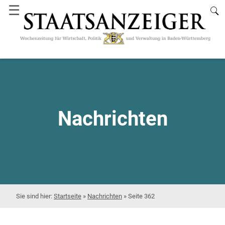
☰
Nachrichten
Startseite
»
Nachrichten
»
Seite 362