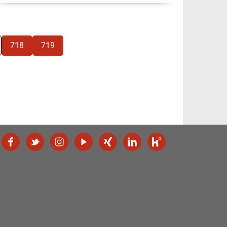
718
719