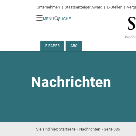
Unternehmen
Staatsanzeiger Award
E-Stellen
Verg
☰
MENÜ
SUCHE
E-PAPER
ABO
Nachrichten
Startseite
»
Nachrichten
»
Seite 386