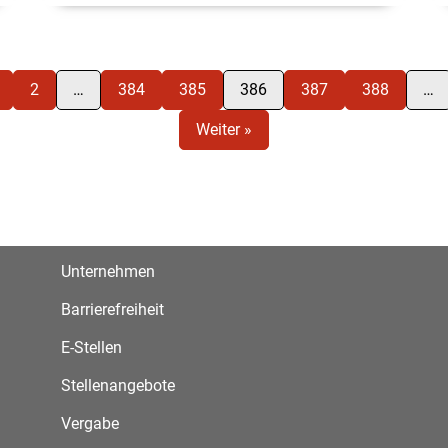
2
…
384
385
386
387
388
…
Weiter »
Unternehmen
Barrierefreiheit
E-Stellen
Stellenangebote
Vergabe