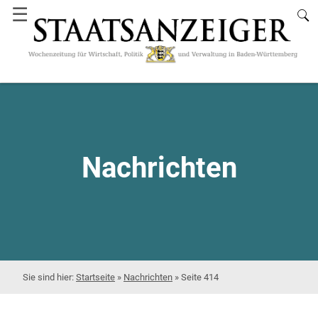
☰
Nachrichten
Startseite
»
Nachrichten
»
Seite 414