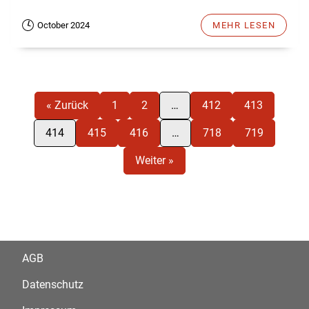
October 2024
MEHR LESEN
« Zurück
1
2
…
412
413
414
415
416
…
718
719
Weiter »
AGB
Datenschutz