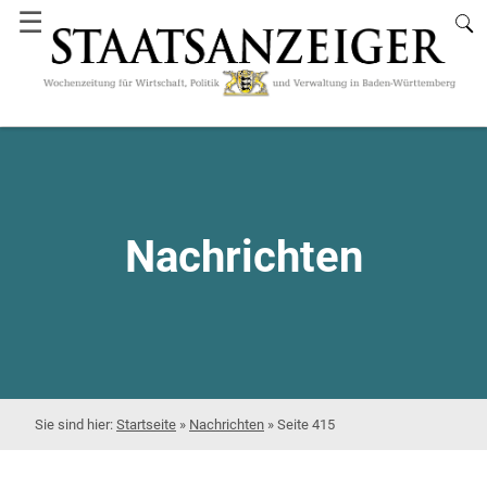
☰
Nachrichten
Startseite
»
Nachrichten
»
Seite 415