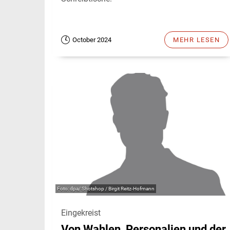
October 2024
MEHR LESEN
dpa/ Shotshop / Birgit Reitz-Hofmann
Eingekreist
Von Wahlen, Personalien und der