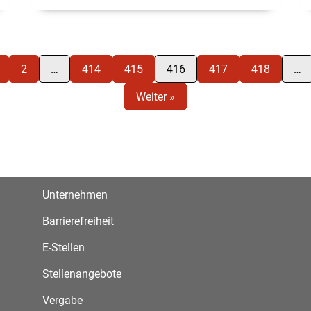
2
…
414
415
416
417
418
…
Weiter »
Unternehmen
Barrierefreiheit
E-Stellen
Stellenangebote
Vergabe