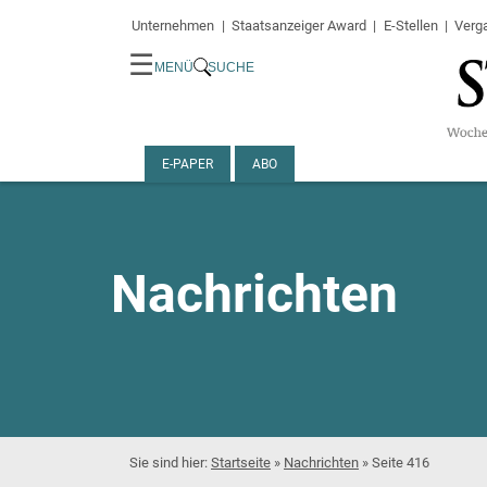
Unternehmen
Staatsanzeiger Award
E-Stellen
Verg
☰
MENÜ
SUCHE
E-PAPER
ABO
Nachrichten
Startseite
»
Nachrichten
»
Seite 416