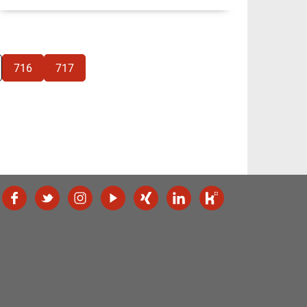
716
717