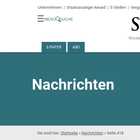
Unternehmen
Staatsanzeiger Award
E-Stellen
Verg
☰
MENÜ
SUCHE
E-PAPER
ABO
Nachrichten
Startseite
»
Nachrichten
»
Seite 418