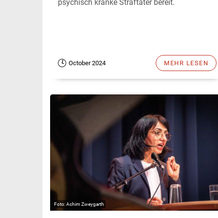
psychisch kranke Straftäter bereit.
October 2024
MEHR LESEN
Achim Zweygarth