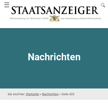
☰
Nachrichten
Startseite
»
Nachrichten
»
Seite 425