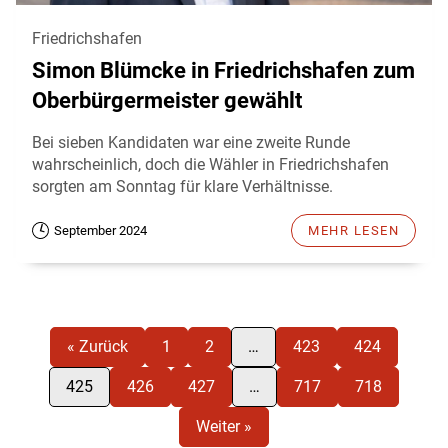
Friedrichshafen
Simon Blümcke in Friedrichshafen zum
Oberbürgermeister gewählt
Bei sieben Kandidaten war eine zweite Runde
wahrscheinlich, doch die Wähler in Friedrichshafen
sorgten am Sonntag für klare Verhältnisse.
September 2024
MEHR LESEN
« Zurück
1
2
…
423
424
425
426
427
…
717
718
Weiter »