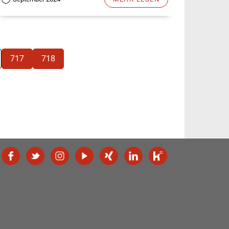
717
718