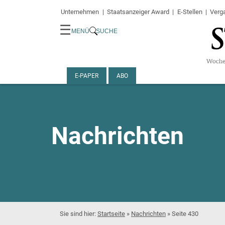
Unternehmen
Staatsanzeiger Award
E-Stellen
Verg
☰
MENÜ
SUCHE
E-PAPER
ABO
Nachrichten
Startseite
»
Nachrichten
»
Seite 430