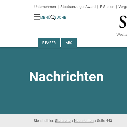
Unternehmen
Staatsanzeiger Award
E-Stellen
Verg
☰
MENÜ
SUCHE
E-PAPER
ABO
Nachrichten
Startseite
»
Nachrichten
»
Seite 443