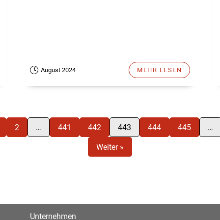
August 2024
MEHR LESEN
2
…
441
442
443
444
445
…
Weiter »
Unternehmen