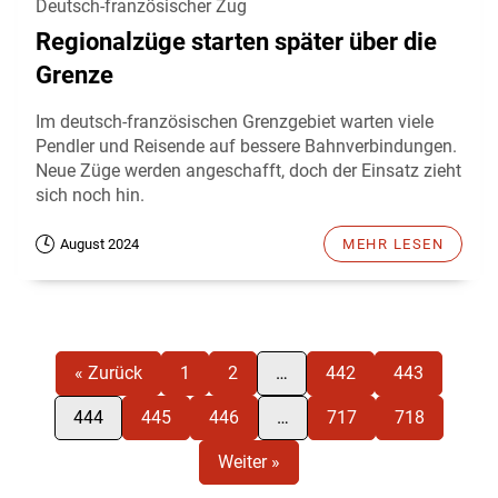
Deutsch-französischer Zug
Regionalzüge starten später über die
Grenze
Im deutsch-französischen Grenzgebiet warten viele
Pendler und Reisende auf bessere Bahnverbindungen.
Neue Züge werden angeschafft, doch der Einsatz zieht
sich noch hin.
August 2024
MEHR LESEN
« Zurück
1
2
…
442
443
444
445
446
…
717
718
Weiter »