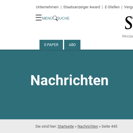
Unternehmen
Staatsanzeiger Award
E-Stellen
Verg
☰
MENÜ
SUCHE
E-PAPER
ABO
Nachrichten
Startseite
»
Nachrichten
»
Seite 445