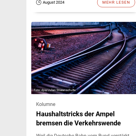
August 2024
MEHR LESEN
dpa/Julian Stratenschulte
Kolumne
Haushaltstricks der Ampel
bremsen die Verkehrswende
Weil die Deutsche Bahn vom Bund verstärkt