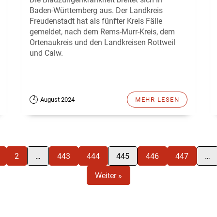
Baden-Württemberg aus. Der Landkreis
Freudenstadt hat als fünfter Kreis Fälle
gemeldet, nach dem Rems-Murr-Kreis, dem
Ortenaukreis und den Landkreisen Rottweil
und Calw.
August 2024
MEHR LESEN
2
…
443
444
445
446
447
…
Weiter »