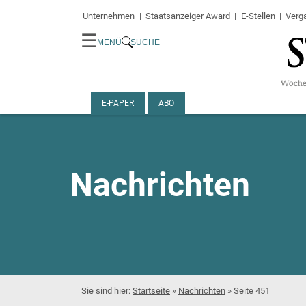
Unternehmen
Staatsanzeiger Award
E-Stellen
Verg
☰
MENÜ
SUCHE
E-PAPER
ABO
Nachrichten
Startseite
»
Nachrichten
»
Seite 451