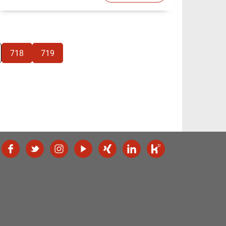
718
719