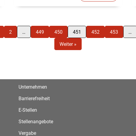
2
…
449
450
451
452
453
…
Weiter »
Unternehmen
Barrierefreiheit
E-Stellen
Stellenangebote
Vergabe