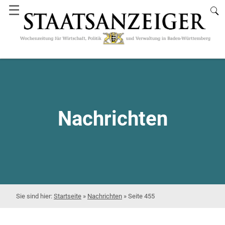
☰
Nachrichten
Startseite
»
Nachrichten
»
Seite 455