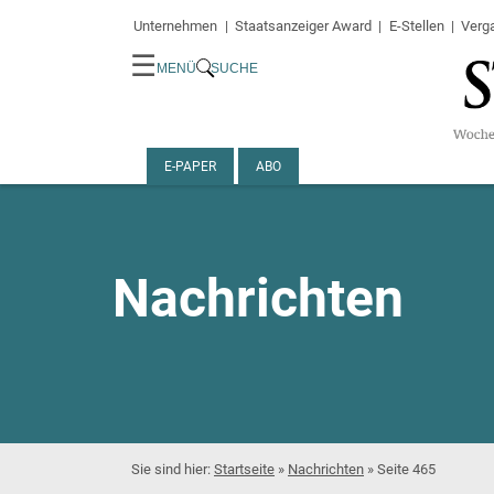
Unternehmen
Staatsanzeiger Award
E-Stellen
Verg
☰
MENÜ
SUCHE
E-PAPER
ABO
Nachrichten
Startseite
»
Nachrichten
»
Seite 465