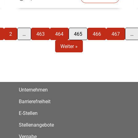
2
…
463
464
465
466
467
…
Weiter »
Unternehmen
Barrierefreiheit
E-Stellen
Stellenangebote
Vergabe