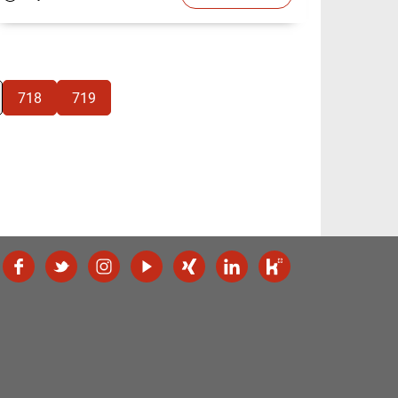
718
719