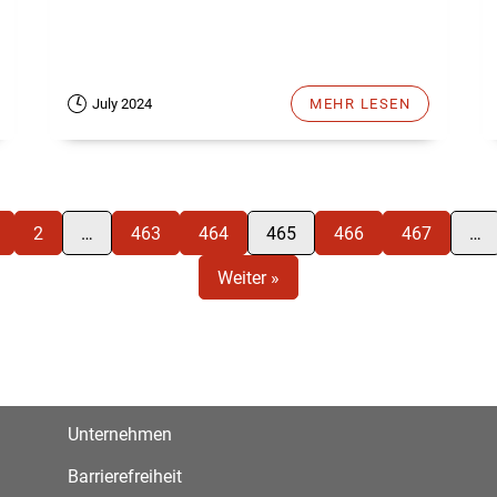
July 2024
MEHR LESEN
2
…
463
464
465
466
467
…
Weiter »
Unternehmen
Barrierefreiheit