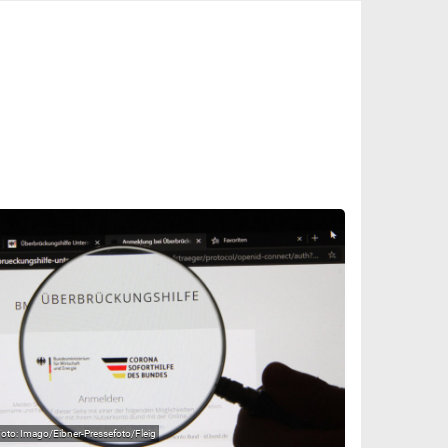
Imago/Eibner-Pressefoto/Fleig