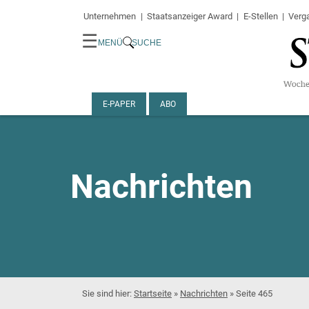
Unternehmen
Staatsanzeiger Award
E-Stellen
Verg
☰
MENÜ
SUCHE
E-PAPER
ABO
Nachrichten
Startseite
»
Nachrichten
»
Seite 465