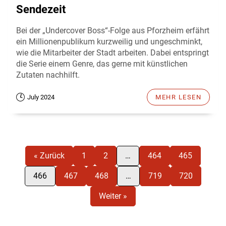
Sendezeit
Bei der „Undercover Boss“-Folge aus Pforzheim erfährt
ein Millionenpublikum kurzweilig und ungeschminkt,
wie die Mitarbeiter der Stadt arbeiten. Dabei entspringt
die Serie einem Genre, das gerne mit künstlichen
Zutaten nachhilft.
July 2024
MEHR LESEN
« Zurück
1
2
…
464
465
466
467
468
…
719
720
Weiter »