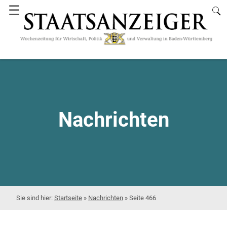
☰
Nachrichten
Startseite
»
Nachrichten
»
Seite 466