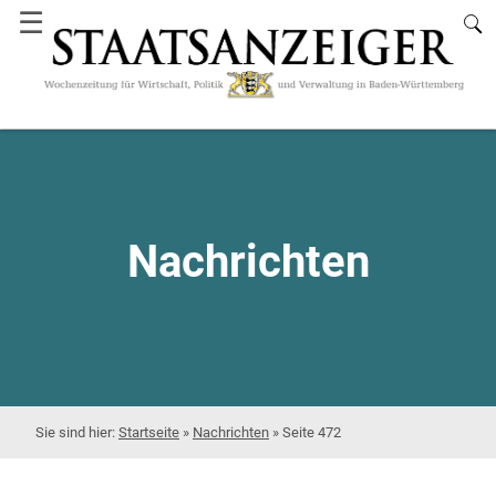
☰
Nachrichten
Startseite
»
Nachrichten
»
Seite 472