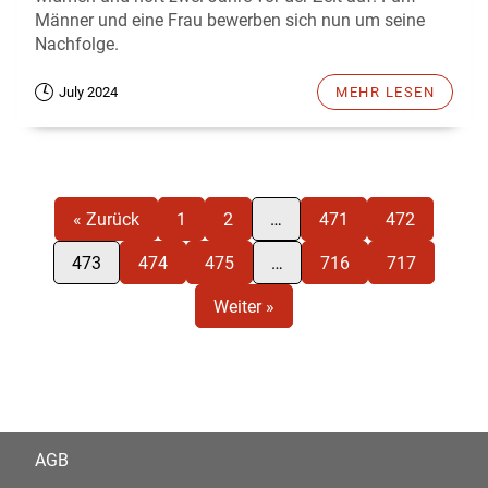
Männer und eine Frau bewerben sich nun um seine
Nachfolge.
July 2024
MEHR LESEN
« Zurück
1
2
…
471
472
473
474
475
…
716
717
Weiter »
AGB