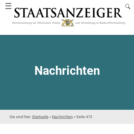
☰
Nachrichten
Startseite
»
Nachrichten
»
Seite 473