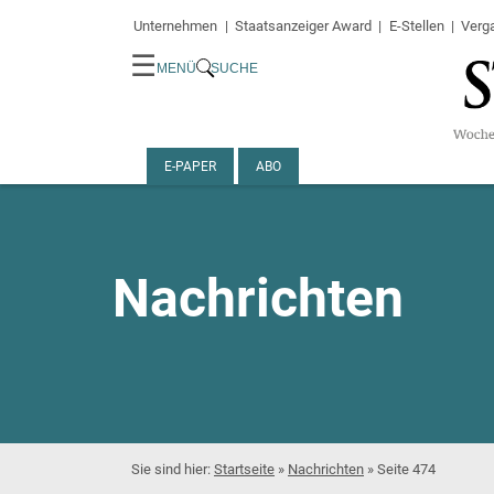
Unternehmen
Staatsanzeiger Award
E-Stellen
Verg
☰
MENÜ
SUCHE
E-PAPER
ABO
Nachrichten
Startseite
»
Nachrichten
»
Seite 474