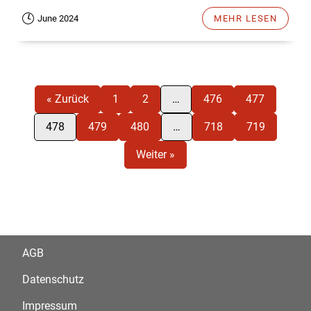
June 2024
MEHR LESEN
« Zurück
1
2
…
476
477
478
479
480
…
718
719
Weiter »
AGB
Datenschutz
Impressum