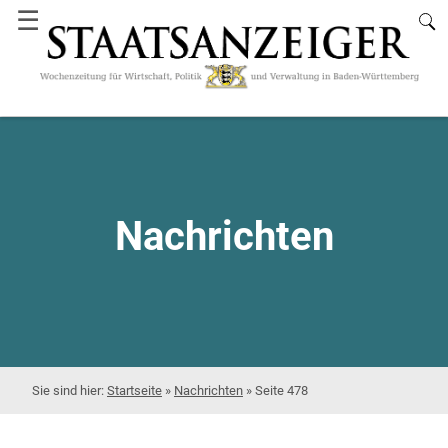
☰
Nachrichten
Startseite
»
Nachrichten
»
Seite 478