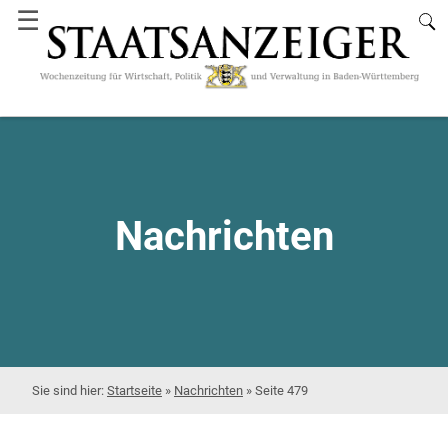
☰
Nachrichten
Startseite
»
Nachrichten
»
Seite 479