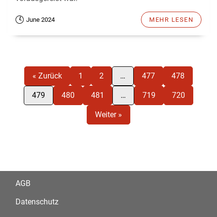
June 2024
MEHR LESEN
« Zurück
1
2
…
477
478
479
480
481
…
719
720
Weiter »
AGB
Datenschutz