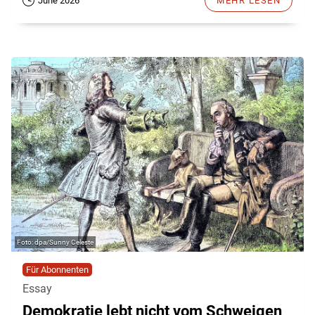
June 2026
MEHR LESEN
dpa/Sunny Celeste
Für Abonnenten
Essay
Demokratie lebt nicht vom Schweigen