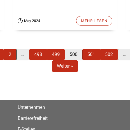
May 2024
MEHR LESEN
2
…
498
499
500
501
502
…
Weiter »
Unternehmen
Barrierefreiheit
E-Stellen