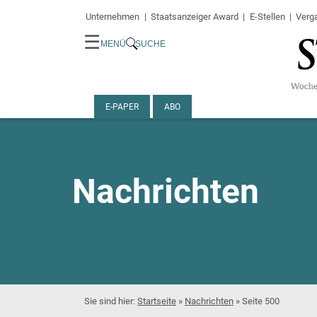
Unternehmen
Staatsanzeiger Award
E-Stellen
Verg
☰
MENÜ
SUCHE
E-PAPER
ABO
Nachrichten
Startseite
»
Nachrichten
»
Seite 500