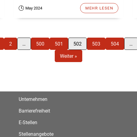
May 2024
MEHR LESEN
2
…
500
501
502
503
504
…
Weiter »
Unternehmen
Barrierefreiheit
E-Stellen
Stellenangebote