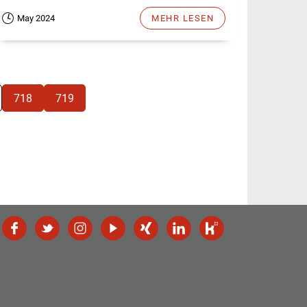
May 2024
MEHR LESEN
718
719