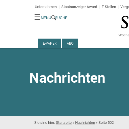
Unternehmen
Staatsanzeiger Award
E-Stellen
Verg
☰
MENÜ
SUCHE
E-PAPER
ABO
Nachrichten
Startseite
»
Nachrichten
»
Seite 502