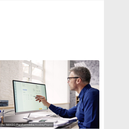
IMAGO/Panthermedia/AndreyPopov