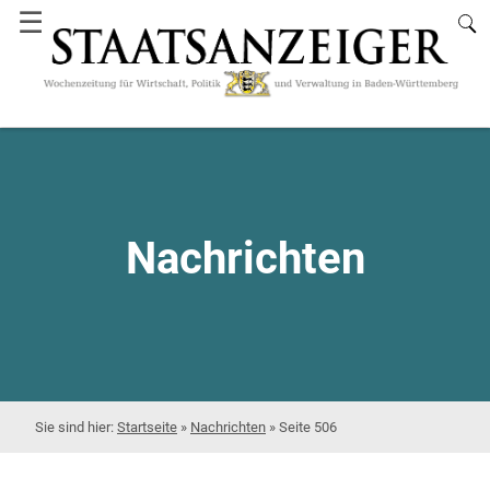
☰
Nachrichten
Startseite
»
Nachrichten
»
Seite 506