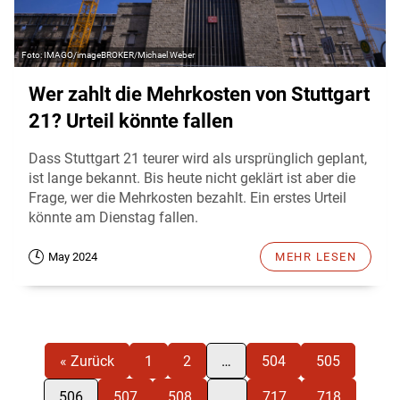
IMAGO/imageBROKER/Michael Weber
Wer zahlt die Mehrkosten von Stuttgart
21? Urteil könnte fallen
Dass Stuttgart 21 teurer wird als ursprünglich geplant,
ist lange bekannt. Bis heute nicht geklärt ist aber die
Frage, wer die Mehrkosten bezahlt. Ein erstes Urteil
könnte am Dienstag fallen.
May 2024
MEHR LESEN
« Zurück
1
2
…
504
505
506
507
508
…
717
718