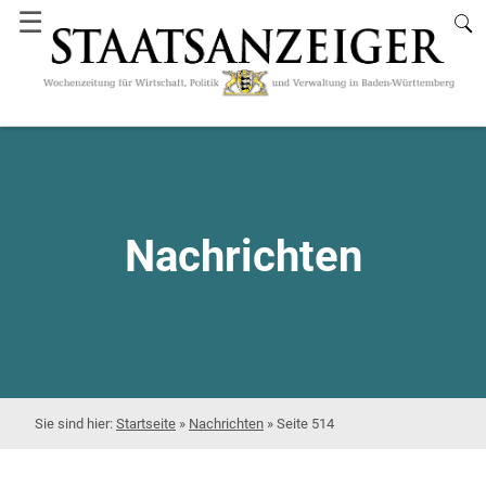
☰
Nachrichten
Startseite
»
Nachrichten
»
Seite 514