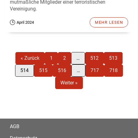
mutmaßliche Mitglieder einer terroristischen
Vereinigung.
April 2024
MEHR LESEN
« Zurück
1
2
…
512
513
514
515
516
…
717
718
Weiter »
AGB