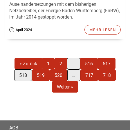
Auseinandersetzungen mit dem bisherigen
Netzbetreiber, der Energie Baden-Württemberg (EnBW),
im Jahr 2014 gestoppt worden.
April 2024
MEHR LESEN
« Zurück
1
2
…
516
517
518
519
520
…
717
718
Weiter »
AGB