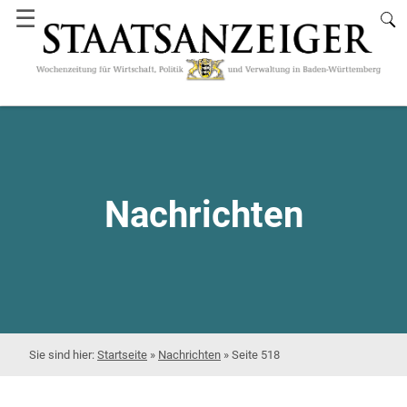
☰
Nachrichten
Startseite
»
Nachrichten
»
Seite 518