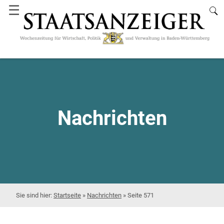
☰
Nachrichten
Startseite
»
Nachrichten
»
Seite 571