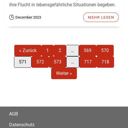
ihre Flucht in lebensgefährliche Situationen begeben.
December 2023
MEHR LESEN
« Zurück
1
2
…
569
570
571
572
573
…
717
718
Weiter »
AGB
Datenschutz