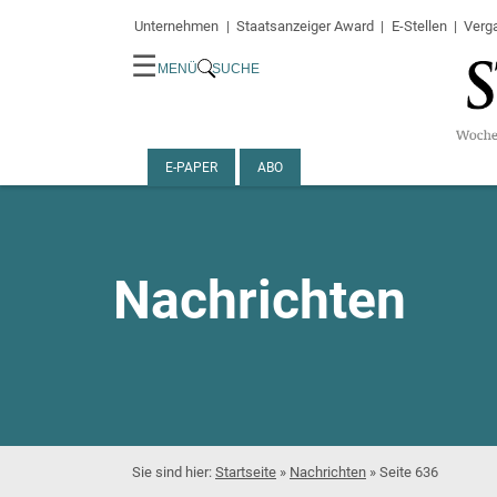
Unternehmen
Staatsanzeiger Award
E-Stellen
Verg
☰
MENÜ
SUCHE
E-PAPER
ABO
Nachrichten
Startseite
»
Nachrichten
»
Seite 636