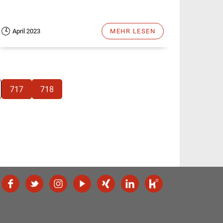
April 2023
MEHR LESEN
717
718