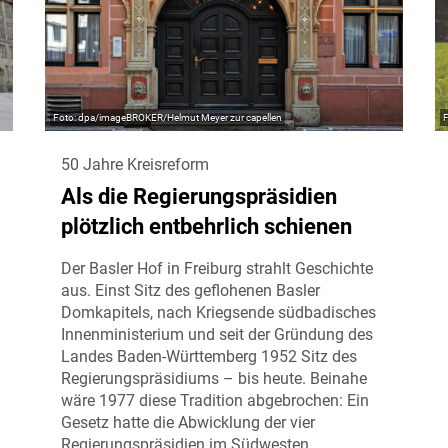
dpa/imageBROKER/Helmut Meyer zur capellen
50 Jahre Kreisreform
Als die Regierungspräsidien
plötzlich entbehrlich schienen
Der Basler Hof in Freiburg strahlt Geschichte
aus. Einst Sitz des geflohenen Basler
Domkapitels, nach Kriegsende südbadisches
Innenministerium und seit der Gründung des
Landes Baden-Württemberg 1952 Sitz des
Regierungspräsidiums – bis heute. Beinahe
wäre 1977 diese Tradition abgebrochen: Ein
Gesetz hatte die Abwicklung der vier
Regierungspräsidien im Südwesten