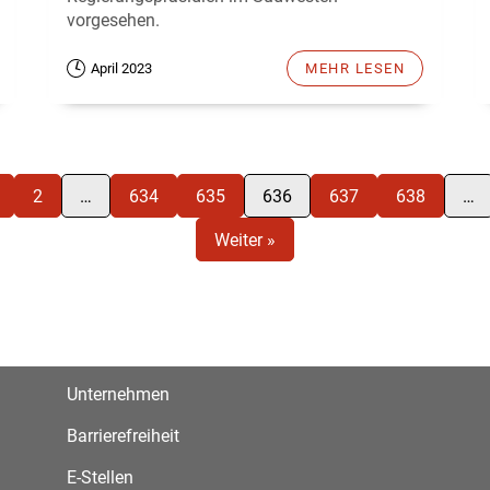
vorgesehen.
April 2023
MEHR LESEN
2
…
634
635
636
637
638
…
Weiter »
Unternehmen
Barrierefreiheit
E-Stellen