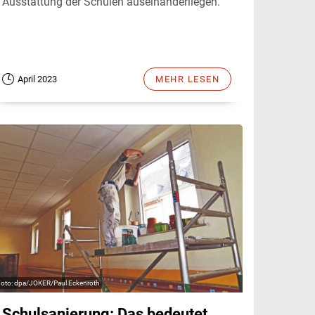
Ausstattung der Schulen auseinanderliegen.
April 2023
MEHR LESEN
dpa/JOKER/Paul Eckenroth
Schulsanierung: Das bedeutet