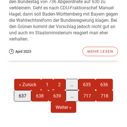
den Bundestag von 736 Abgeordnete auf 630 zu
verkleinern. Geht es nach CDU-Fraktionschef Manuel
Hagel, dann soll Baden-Württemberg mit Bayern gegen
die Wahlrechtsreform der Bundesregierung klagen. Bei
den Grünen kommt der Vorschlag jedoch nicht gut an
und auch im Staatsministerium reagiert man eher
verhalten.
April 2023
MEHR LESEN
« Zurück
1
2
…
635
636
637
638
639
…
717
718
Weiter »