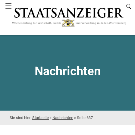
☰
Nachrichten
Startseite
»
Nachrichten
»
Seite 637