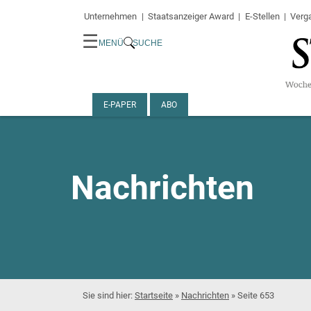
Unternehmen
Staatsanzeiger Award
E-Stellen
Verg
☰
MENÜ
SUCHE
E-PAPER
ABO
Nachrichten
Startseite
»
Nachrichten
»
Seite 653