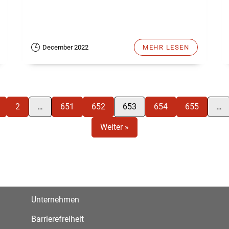
December 2022
MEHR LESEN
2
…
651
652
653
654
655
…
Weiter »
Unternehmen
Barrierefreiheit