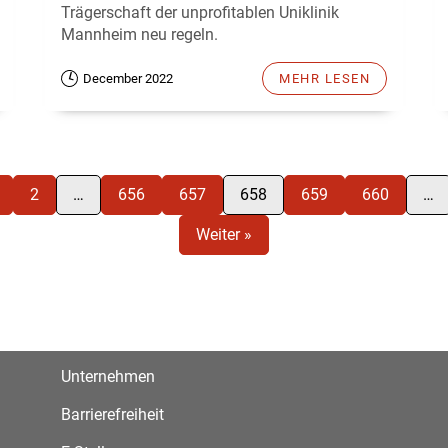
Trägerschaft der unprofitablen Uniklinik
Mannheim neu regeln.
December 2022
MEHR LESEN
2
…
656
657
658
659
660
…
Weiter »
Unternehmen
Barrierefreiheit