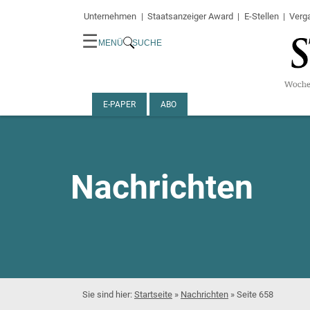
Unternehmen
Staatsanzeiger Award
E-Stellen
Verg
☰
MENÜ
SUCHE
E-PAPER
ABO
Nachrichten
Startseite
»
Nachrichten
»
Seite 658