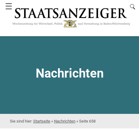
☰
Nachrichten
Startseite
»
Nachrichten
»
Seite 658