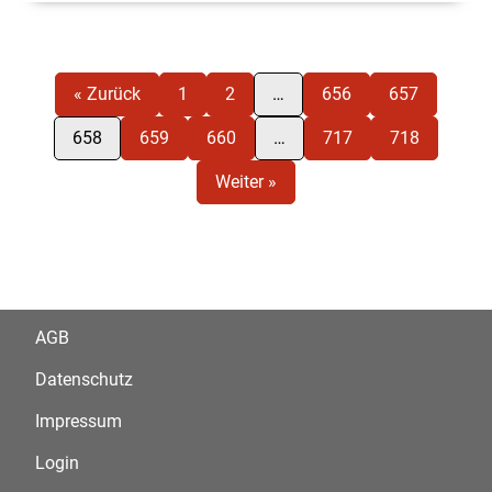
« Zurück
1
2
…
656
657
658
659
660
…
717
718
Weiter »
AGB
Datenschutz
Impressum
Login